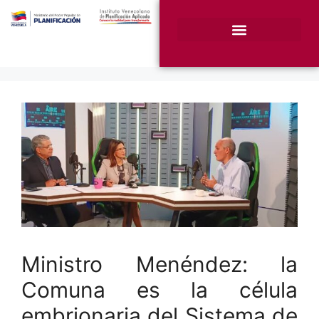
¿Quiénes somos?
Unidades Sustantivas
Ministro Menéndez: la
Comuna es la célula
embrionaria del Sistema de