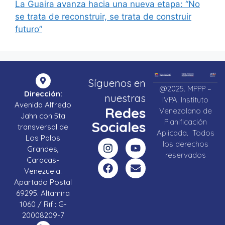
La Guaira avanza hacia una nueva etapa: “No
se trata de reconstruir, se trata de construir
futuro”
Síguenos en
@2025. MPPP –
Dirección:
nuestras
IVPA. Instituto
Avenida Alfredo
Redes
Venezolano de
Jahn con 5ta
Planificación
Sociales
transversal de
Aplicada. Todos
Los Palos
los derechos
Grandes,
reservados
Caracas-
Venezuela.
Apartado Postal
69295. Altamira
1060 / Rif.: G-
20008209-7