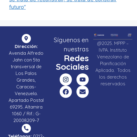
futuro”
Síguenos en
@2025. MPPP –
Dirección:
nuestras
IVPA. Instituto
Avenida Alfredo
Redes
Venezolano de
Jahn con 5ta
Planificación
Sociales
transversal de
Aplicada. Todos
Los Palos
los derechos
Grandes,
reservados
Caracas-
Venezuela.
Apartado Postal
69295. Altamira
1060 / Rif.: G-
20008209-7
Teléfonos:
0212-