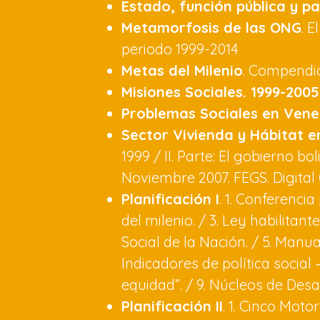
Estado, función pública y pa
Metamorfosis de las ONG
. 
periodo 1999-2014
Metas del Milenio
. Compendio
Misiones Sociales. 1999-2005
Problemas Sociales en Vene
Sector Vivienda y Hábitat e
1999 / II. Parte: El gobierno bo
Noviembre 2007. FEGS. Digital
Planificación I
. 1. Conferenci
del milenio. / 3. Ley habilita
Social de la Nación. / 5. Manua
Indicadores de política social
equidad”. / 9. Núcleos de Des
Planificación II
. 1. Cinco Moto