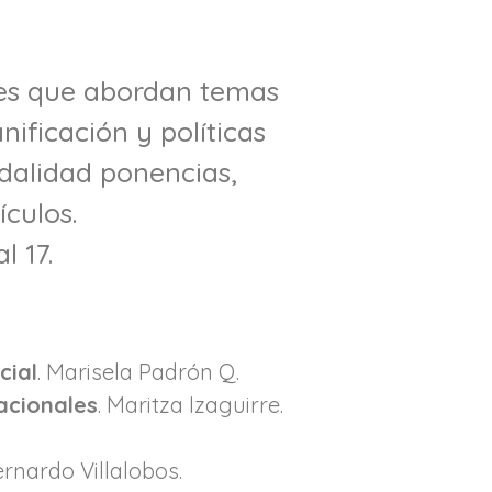
s que abordan temas
nificación y políticas
odalidad ponencias,
culos.
l 17.
cial
. Marisela Padrón Q.
acionales
. Maritza Izaguirre.
ernardo Villalobos.