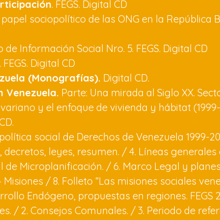
rticipación
. FEGS. Digital CD
El papel sociopolítico de las ONG en la República
 de Información Social Nro. 5. FEGS. Digital CD
. FEGS. Digital CD
zuela (Monografías).
Digital CD.
n Venezuela.
Parte: Una mirada al Siglo XX. Sect
livariano y el enfoque de vivienda y hábitat (1999-
 CD.
a política social de Derechos de Venezuela 1999-
nte, decretos, leyes, resumen. / 4. Líneas general
l de Microplanificación. / 6. Marco Legal y planes
 – Misiones / 8. Folleto “Las misiones sociales ve
arrollo Endógeno, propuestas en regiones. FEGS 20
res. / 2. Consejos Comunales. / 3. Periodo de refere