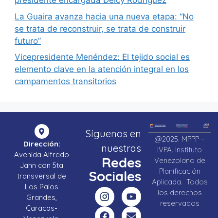
presidente encargada Delcy Rodríguez
La Guaira avanza hacia una nueva etapa: “No
se trata de reconstruir, se trata de construir
futuro”
Vicepresidente Menéndez: El tejido social es
elemento clave en la atención integral en los
campamentos transitorios
Síguenos en
@2025. MPPP –
Dirección:
nuestras
IVPA. Instituto
Avenida Alfredo
Redes
Venezolano de
Jahn con 5ta
Planificación
Sociales
transversal de
Aplicada. Todos
Los Palos
los derechos
Grandes,
reservados
Caracas-