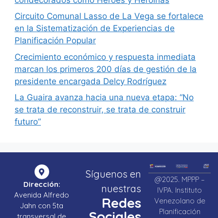
Circuito Comunal Lasso de La Vega se fortalece
en la Sistematización de Experiencias de
Planificación Popular
Crecimiento económico y respuesta inmediata
marcan los primeros 200 días de gestión de la
presidente encargada Delcy Rodríguez
La Guaira avanza hacia una nueva etapa: “No
se trata de reconstruir, se trata de construir
futuro”
Síguenos en
@2025. MPPP –
Dirección:
nuestras
IVPA. Instituto
Avenida Alfredo
Redes
Venezolano de
Jahn con 5ta
Planificación
Sociales
transversal de