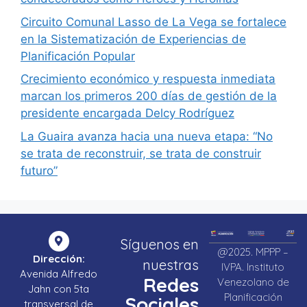
Circuito Comunal Lasso de La Vega se fortalece
en la Sistematización de Experiencias de
Planificación Popular
Crecimiento económico y respuesta inmediata
marcan los primeros 200 días de gestión de la
presidente encargada Delcy Rodríguez
La Guaira avanza hacia una nueva etapa: “No
se trata de reconstruir, se trata de construir
futuro”
Síguenos en
@2025. MPPP –
Dirección:
nuestras
IVPA. Instituto
Avenida Alfredo
Redes
Venezolano de
Jahn con 5ta
Planificación
Sociales
transversal de