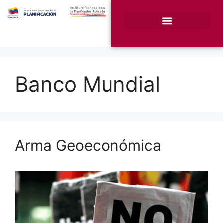
¿Quiénes somos?
Unidades Sustantivas
Banco Mundial
Arma Geoeconómica