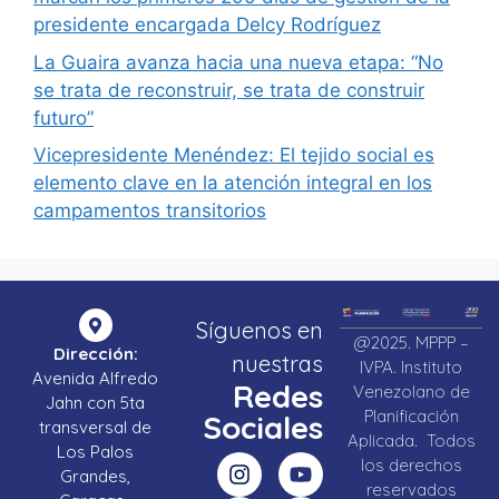
presidente encargada Delcy Rodríguez
La Guaira avanza hacia una nueva etapa: “No
se trata de reconstruir, se trata de construir
futuro”
Vicepresidente Menéndez: El tejido social es
elemento clave en la atención integral en los
campamentos transitorios
Síguenos en
@2025. MPPP –
Dirección:
nuestras
IVPA. Instituto
Avenida Alfredo
Redes
Venezolano de
Jahn con 5ta
Planificación
Sociales
transversal de
Aplicada. Todos
Los Palos
los derechos
Grandes,
reservados