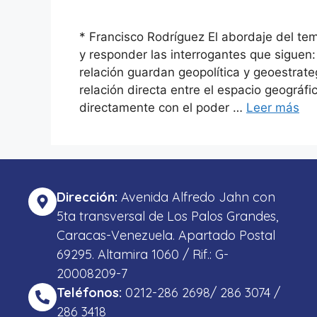
* Francisco Rodríguez El abordaje del te
y responder las interrogantes que sigue
relación guardan geopolítica y geoestrategi
relación directa entre el espacio geográfi
directamente con el poder …
Leer más
Dirección:
Avenida Alfredo Jahn con
5ta transversal de Los Palos Grandes,
Caracas-Venezuela. Apartado Postal
69295. Altamira 1060 / Rif.: G-
20008209-7
Teléfonos:
0212-286 2698/ 286 3074 /
286 3418