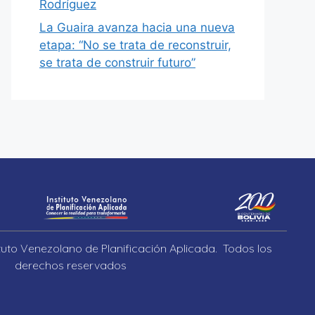
Rodríguez
La Guaira avanza hacia una nueva
etapa: “No se trata de reconstruir,
se trata de construir futuro”
ituto Venezolano de Planificación Aplicada. Todos los
derechos reservados