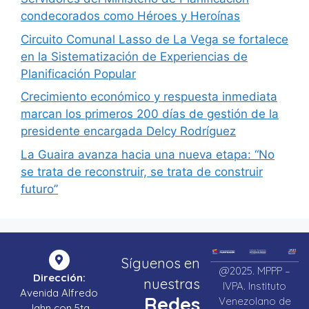
condecorados como Héroes y Heroínas
Circuito Comunal Lasso de La Vega se fortalece
en la Sistematización de Experiencias de
Planificación Popular
Crecimiento económico y respuesta inmediata
marcan los primeros 200 días de gestión de la
presidente encargada Delcy Rodríguez
La Guaira avanza hacia una nueva etapa: “No
se trata de reconstruir, se trata de construir
futuro”
Síguenos en
@2025. MPPP –
Dirección:
nuestras
IVPA. Instituto
Avenida Alfredo
Redes
Venezolano de
Jahn con 5ta