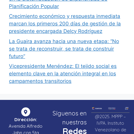
Planificación Popular
Crecimiento económico y respuesta inmediata
marcan los primeros 200 días de gestión de la
presidente encargada Delcy Rodríguez
La Guaira avanza hacia una nueva etapa: “No
se trata de reconstruir, se trata de construir
futuro”
Vicepresidente Menéndez: El tejido social es
elemento clave en la atención integral en los
campamentos transitorios
Síguenos en
@2025. MPPP –
Dirección:
nuestras
IVPA. Instituto
Avenida Alfredo
Redes
Venezolano de
Jahn con 5ta