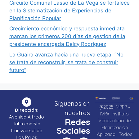
Circuito Comunal Lasso de La Vega se fortalece
en la Sistematización de Experiencias de
Planificación Popular
Crecimiento económico y respuesta inmediata
marcan los primeros 200 días de gestión de la
presidente encargada Delcy Rodríguez
La Guaira avanza hacia una nueva etapa: “No
se trata de reconstruir, se trata de construir
futuro”
Síguenos en
@2025. MPPP –
Dirección:
nuestras
IVPA. Instituto
Avenida Alfredo
Redes
Venezolano de
Jahn con 5ta
Planificación
Sociales
transversal de
Aplicada. Todos
Los Palos