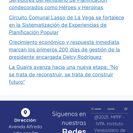
Servidores del Ministerio de Planificación
condecorados como Héroes y Heroínas
Circuito Comunal Lasso de La Vega se fortalece
en la Sistematización de Experiencias de
Planificación Popular
Crecimiento económico y respuesta inmediata
marcan los primeros 200 días de gestión de la
presidente encargada Delcy Rodríguez
La Guaira avanza hacia una nueva etapa: “No
se trata de reconstruir, se trata de construir
futuro”
Síguenos en
@2025. MPPP –
Dirección:
nuestras
IVPA. Instituto
Avenida Alfredo
Redes
Venezolano de