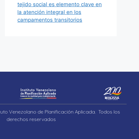
tejido social es elemento clave en
la atención integral en los
campamentos transitorios
ituto Venezolano de Planificación Aplicada. Todos los
derechos reservados