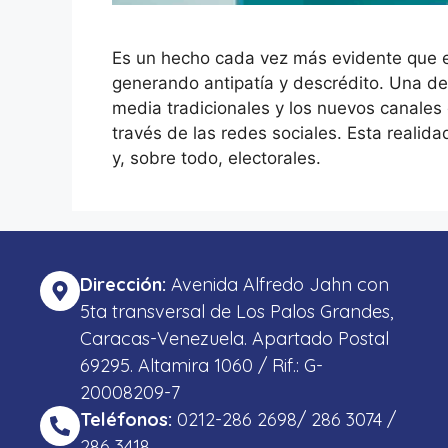
Es un hecho cada vez más evidente que e
generando antipatía y descrédito. Una d
media tradicionales y los nuevos canales
través de las redes sociales. Esta realida
y, sobre todo, electorales.
Dirección:
Avenida Alfredo Jahn con
5ta transversal de Los Palos Grandes,
Caracas-Venezuela. Apartado Postal
69295. Altamira 1060 / Rif.: G-
20008209-7
Teléfonos:
0212-286 2698/ 286 3074 /
286 3418